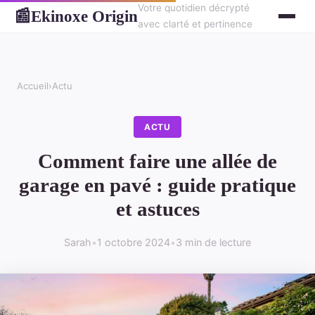
Votre quotidien décrypté
Ekinoxe Origin
📰
avec clarté et pertinence
Accueil
›
Actu
ACTU
Comment faire une allée de
garage en pavé : guide pratique
et astuces
Sarah
•
1 octobre 2024
•
3 min de lecture