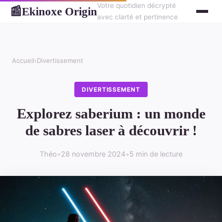
Votre quotidien décrypté
Ekinoxe Origin
📰
avec clarté et pertinence
Accueil
›
Divertissement
DIVERTISSEMENT
Explorez saberium : un monde
de sabres laser à découvrir !
Théo
•
28 novembre 2024
•
5 min de lecture