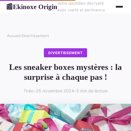
Votre quotidien décrypté
Ekinoxe Origin
📰
avec clarté et pertinence
Accueil
›
Divertissement
DIVERTISSEMENT
Les sneaker boxes mystères : la
surprise à chaque pas !
Théo
•
25 novembre 2024
•
5 min de lecture